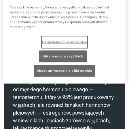
Poprzez kliknięcie na „Akceptacja wszystkich plików cookie” jest
wyrażona zgoda na przechowywanie plików cookie na swoim
Przyczyny BPH nie są całkowicie
urządzeniu w celu usprawnienia korzystania z nawigacji strony,
analizowania wykorzystania strony i wsparcia naszych działań
jasne.
marketingowych.
Najważniejsze czynniki ryzyka
Ustawienia plików cookie
obejmują:
Odrzucenie wszystkich
wiek mężczyzny — im starszy jest mężczyzna,
tym wyższe ryzyko wystąpienia BPH,
Akceptuj wszystkie pliki cookie
hormony — stercz jest gruczołem zależnym
od męskiego hormonu płciowego —
testosteronu, który w 95% jest produkowany
w jądrach, ale również żeńskich hormonów
płciowych — estrogenów, powstających
w niewielkich ilościach zarówno w jądrach,
jak i w tkance tłuszczowej w wyniku