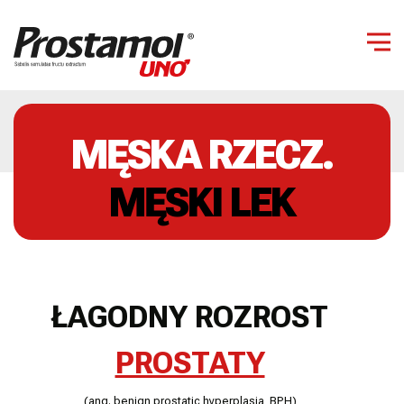
MĘSKA RZECZ.
MĘSKI LEK
ŁAGODNY ROZROST
PROSTATY
(ang. benign prostatic hyperplasia, BPH)