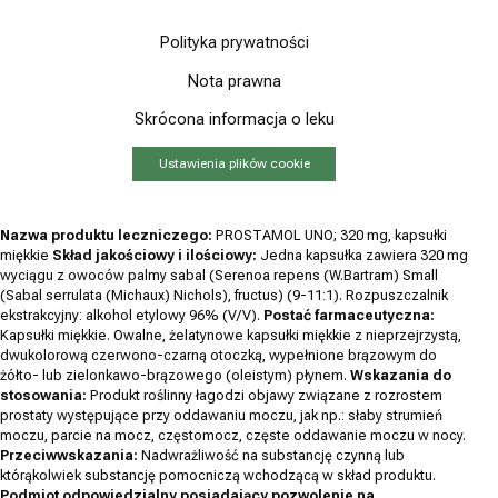
Polityka prywatności
Nota prawna
Skrócona informacja o leku
Ustawienia plików cookie
Nazwa produktu leczniczego:
PROSTAMOL UNO; 320 mg, kapsułki
miękkie
Skład jakościowy i ilościowy:
Jedna kapsułka zawiera 320 mg
wyciągu z owoców palmy sabal (
Serenoa repens (W.Bartram) Small
(Sabal serrulata (Michaux) Nichols), fructus
) (9-11:1). Rozpuszczalnik
ekstrakcyjny: alkohol etylowy 96% (V/V).
Postać farmaceutyczna:
Kapsułki miękkie. Owalne, żelatynowe kapsułki miękkie z nieprzejrzystą,
dwukolorową czerwono-czarną otoczką, wypełnione brązowym do
żółto- lub zielonkawo-brązowego (oleistym) płynem.
Wskazania do
stosowania:
Produkt roślinny łagodzi objawy związane z rozrostem
prostaty występujące przy oddawaniu moczu, jak np.: słaby strumień
moczu, parcie na mocz, częstomocz, częste oddawanie moczu w nocy.
Przeciwwskazania:
Nadwrażliwość na substancję czynną lub
którąkolwiek substancję pomocniczą wchodzącą w skład produktu.
Podmiot odpowiedzialny posiadający pozwolenie na